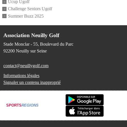
Ucup Ugolf
Challenge Seniors Ugolf
Summer Buzz 2025
Association Neuilly Golf
Stade Monclar - 55, Boulevard du Parc
92200
Neuilly sur Seine
contact@neuillygolf.com
Informations légales
Signaler un contenu inapproprié
SPORTS
REGIONS