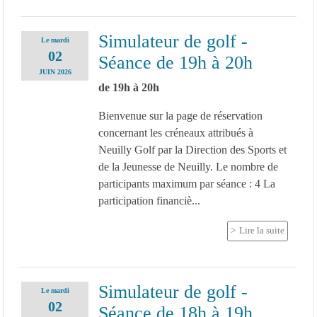
Simulateur de golf -
Le
mardi
02
Séance de 19h à 20h
JUIN
2026
de 19h à 20h
Bienvenue sur la page de réservation
concernant les créneaux attribués à
Neuilly Golf par la Direction des Sports et
de la Jeunesse de Neuilly. Le nombre de
participants maximum par séance : 4 La
participation financiè...
Lire la suite
Simulateur de golf -
Le
mardi
02
Séance de 18h à 19h