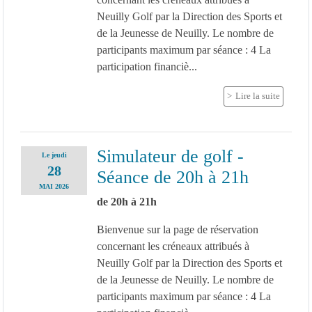
Neuilly Golf par la Direction des Sports et
de la Jeunesse de Neuilly. Le nombre de
participants maximum par séance : 4 La
participation financiè...
Lire la suite
Simulateur de golf -
Le
jeudi
28
Séance de 20h à 21h
MAI
2026
de 20h à 21h
Bienvenue sur la page de réservation
concernant les créneaux attribués à
Neuilly Golf par la Direction des Sports et
de la Jeunesse de Neuilly. Le nombre de
participants maximum par séance : 4 La