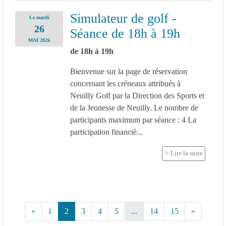
Simulateur de golf -
Le
mardi
26
Séance de 18h à 19h
MAI
2026
de 18h à 19h
Bienvenue sur la page de réservation
concernant les créneaux attribués à
Neuilly Golf par la Direction des Sports et
de la Jeunesse de Neuilly. Le nombre de
participants maximum par séance : 4 La
participation financiè...
Lire la suite
«
1
2
3
4
5
...
14
15
»