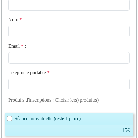
Nom
*
:
Email
*
:
Téléphone portable
*
:
Produits d'inscriptions : Choisir le(s) produit(s)
Séance individuelle
(reste 1 place)
15€