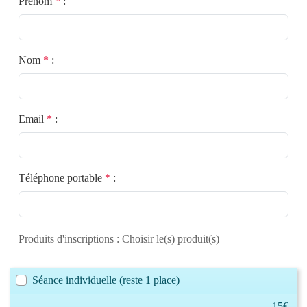
Prénom
*
:
Nom
*
:
Email
*
:
Téléphone portable
*
:
Produits d'inscriptions : Choisir le(s) produit(s)
Séance individuelle
(reste 1 place)
15€