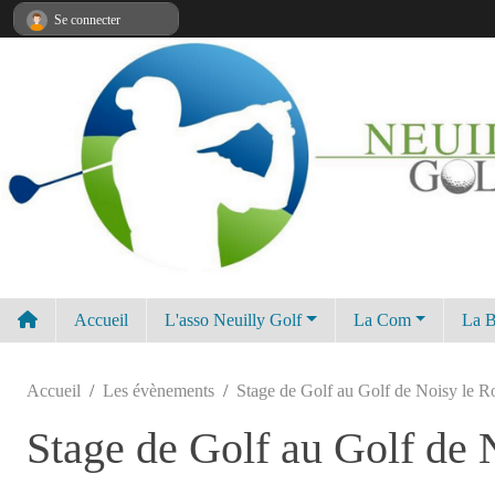
Panneau de gestion des cookies
Se connecter
Accueil
L'asso Neuilly Golf
La Com
La B
Accueil
Les évènements
Stage de Golf au Golf de Noisy le Ro
Stage de Golf au Golf de 