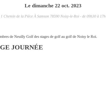
Le
dimanche
22
oct.
2023
1 Chemin de la Pièce À Samson
78590
Noisy-le-Roi
- de 09h30 à 17h
bres de Neuilly Golf des stages de golf au golf de Noisy le Roi.
AGE JOURNÉE