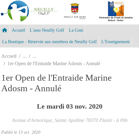
Panneau de gestion des cookies
Accueil
L'asso Neuilly Golf
La Com
La Boutique - Réservée aux membres de Neuilly Golf
L'Enseignement
Accueil
1er Open de l'Entraide Marine Adosm - Annulé
1er Open de l'Entraide Marine
Adosm - Annulé
Le
mardi
03
nov.
2020
Avenue d'Armorique, Sainte Apolline
78370
Plaisir
- à 09h
Publié le
13 oct. 2020