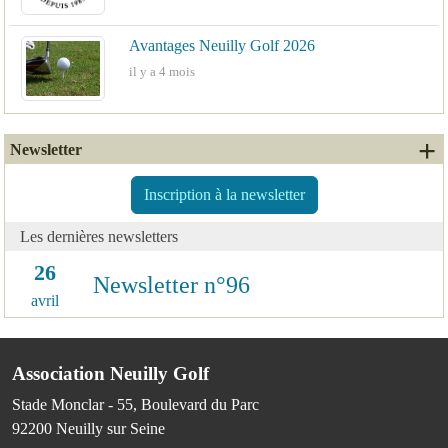
Avantages Neuilly Golf 2026
il y a 4 mois
+ 
Newsletter
Inscription à la newsletter
Les dernières newsletters
26
Newsletter n°96
avril
Association Neuilly Golf
Stade Monclar - 55, Boulevard du Parc
92200
Neuilly sur Seine