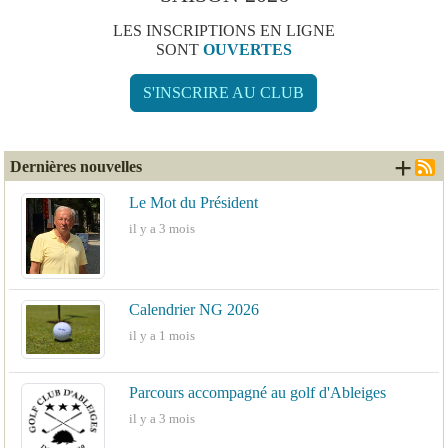
LES INSCRIPTIONS EN LIGNE
SONT
OUVERTES
S'INSCRIRE AU CLUB
+ d
Dernières nouvelles
Le Mot du Président
il y a 3 mois
Calendrier NG 2026
il y a 1 mois
Parcours accompagné au golf d'Ableiges
il y a 3 mois