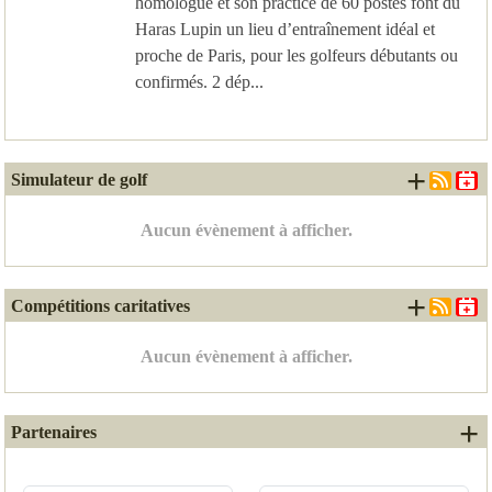
homologué et son practice de 60 postes font du
Haras Lupin un lieu d’entraînement idéal et
proche de Paris, pour les golfeurs débutants ou
confirmés. 2 dép...
+ d'é
Simulateur de golf
Aucun évènement à afficher.
+ d'é
Compétitions caritatives
Aucun évènement à afficher.
+ 
Partenaires